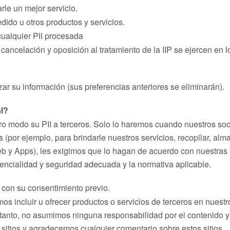
rle un mejor servicio.
ido u otros productos y servicios.
cualquier PII procesada
 cancelación y oposición al tratamiento de la IIP se ejercen en l
zar su información (sus preferencias anteriores se eliminarán).
l?
o modo su PII a terceros. Solo lo haremos cuando nuestros soc
(por ejemplo, para brindarle nuestros servicios, recopilar, almac
web y Apps), les exigimos que lo hagan de acuerdo con nuestras 
dencialidad y seguridad adecuada y la normativa aplicable.
 con su consentimiento previo.
os incluir u ofrecer productos o servicios de terceros en nuestr
o tanto, no asumimos ninguna responsabilidad por el contenido y
 sitios y agradecemos cualquier comentario sobre estos sitios.