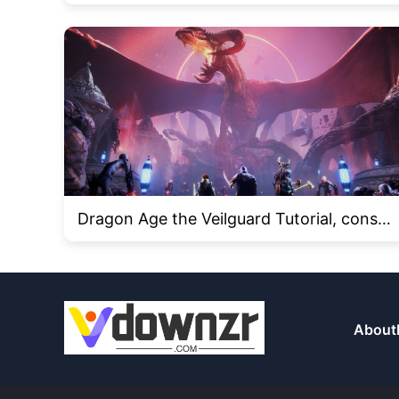
embre de 2024 y cómo redimirlos
Dragon Age the Veilguard Tutorial, consej
os y trucos
About