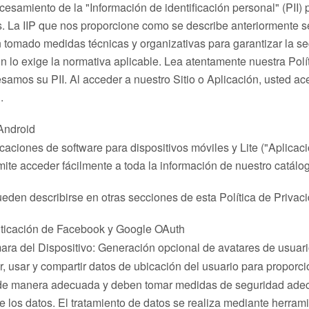
rocesamiento de la "Información de identificación personal" (PI
os. La IIP que nos proporcione como se describe anteriormente 
omado medidas técnicas y organizativas para garantizar la segur
n lo exige la normativa aplicable. Lea atentamente nuestra Pol
os su PII. Al acceder a nuestro Sitio o Aplicación, usted acept
.
 Android
icaciones de software para dispositivos móviles y Lite ("Aplicac
mite acceder fácilmente a toda la información de nuestro catálo
den describirse en otras secciones de esta Política de Privacid
enticación de Facebook y Google OAuth
ra del Dispositivo: Generación opcional de avatares de usuar
 usar y compartir datos de ubicación del usuario para proporcion
 de manera adecuada y deben tomar medidas de seguridad adecua
de los datos. El tratamiento de datos se realiza mediante herram