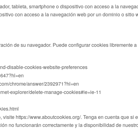
ador, tableta, smartphone o dispositivo con acceso a la navega
spositivo con acceso a la navegación web por un dominio o sitio 
uración de su navegador. Puede configurar cookies libremente 
-and-disable-cookies-website-preferences
95647?hl=en
le.com/chrome/answer/2392971?hl=en
ernet-explorer/delete-manage-cookies#ie=ie-11
kies.html
isite https://www.aboutcookies.org/. Tenga en cuenta que si eli
ación no funcionarán correctamente y la disponibilidad de nuest